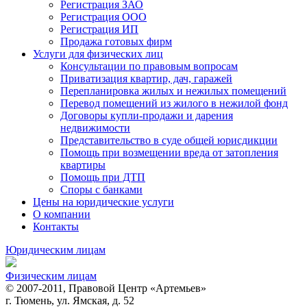
Регистрация ЗАО
Регистрация ООО
Регистрация ИП
Продажа готовых фирм
Услуги для физических лиц
Консультации по правовым вопросам
Приватизация квартир, дач, гаражей
Перепланировка жилых и нежилых помещений
Перевод помещений из жилого в нежилой фонд
Договоры купли-продажи и дарения
недвижимости
Представительство в суде общей юрисдикции
Помощь при возмещении вреда от затопления
квартиры
Помощь при ДТП
Споры с банками
Цены на юридические услуги
О компании
Контакты
Юридическим лицам
Физическим лицам
© 2007-2011, Правовой Центр «Артемьев»
г. Тюмень, ул. Ямская, д. 52